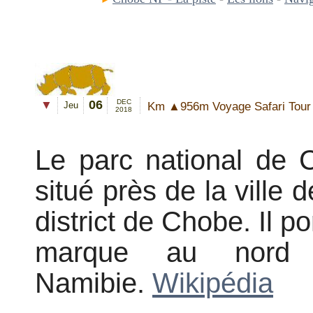
06
DEC
▼
Km ▲956m Voyage Safari Tou
Jeu
201
8
Le parc national de 
situé près de la ville
district de Chobe. Il p
marque au nord 
Namibie.
Wikipédia