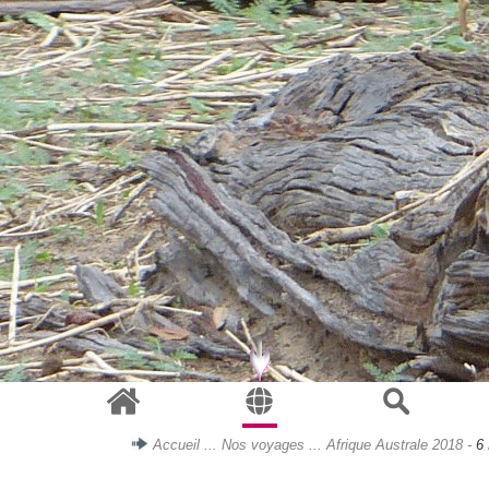
Accueil
...
Nos voyages
...
A
frique Australe 2018
-
6