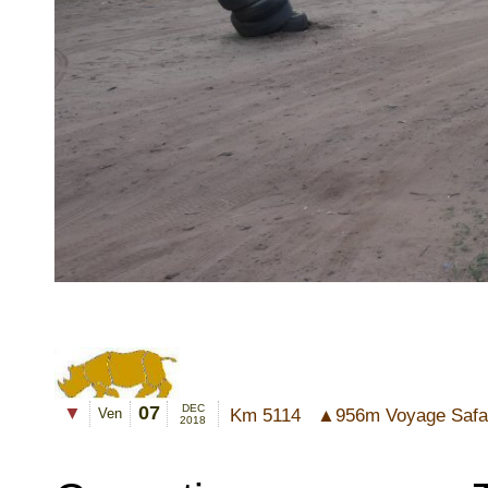
07
DEC
▼
Km 5114 ▲956m Voyage
Safa
Ven
201
8