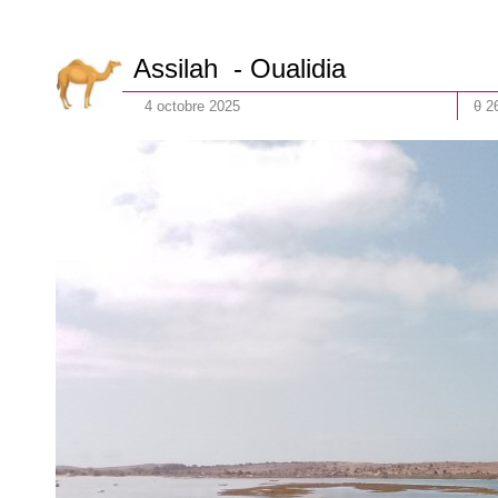
Assilah - Oualidia
4
octobre
202
5
θ 2