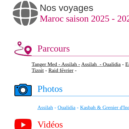
Nos voyages
Maroc saison 2025 - 20
Parcours
Tanger Med - Assilah -
Assilah - Oualidia
-
E
Tiznit
-
Raid février
-
Photos
Assilah
-
Oualidia
-
Kasbah & Grenier d'I
Vidéos