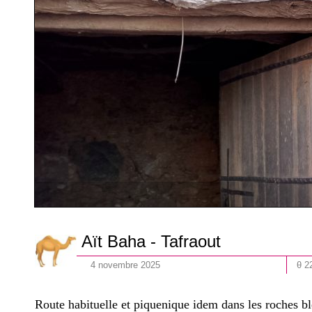
Aït Baha - Tafraout
4
novembre
202
5
θ 2
Route habituelle et piquenique idem dans les roches bl