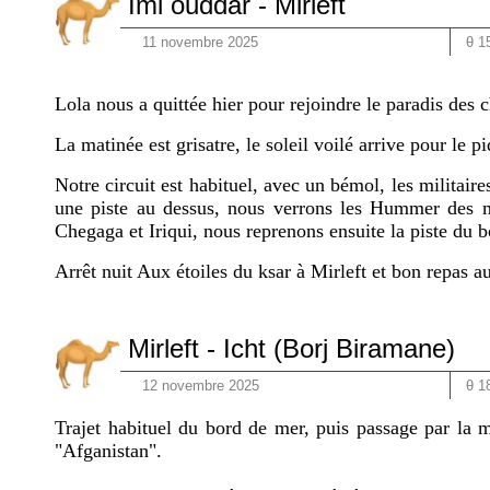
Imi ouddar - Mirleft
11
novembre
202
5
θ 1
Lola nous a quittée hier pour rejoindre le paradis des 
La matinée est grisatre, le soleil voilé arrive pour le p
Notre circuit est habituel, avec un bémol, les militair
une piste au dessus, nous verrons les Hummer des mil
Chegaga et Iriqui, nous reprenons ensuite la piste du b
Arrêt nuit Aux étoiles du ksar à Mirleft et bon repas au
Mirleft - Icht (
Borj Biramane
)
12
novembre
202
5
θ 1
Trajet habituel du bord de mer, puis passage par la m
"Afganistan".