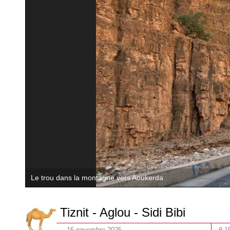
Tiznit - Aglou - Sidi Bibi
16
novembre
202
5
θ 1