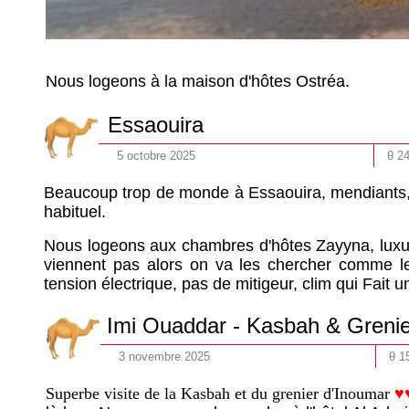
Nous logeons à la maison d'hôtes Ostréa.
Essaouira
5
octobre
202
5
θ 2
Beaucoup trop de monde à Essaouira, mendiants, a
habituel.
Nous logeons aux chambres d'hôtes Zayyna, luxueu
viennent pas alors on va les chercher comme l
tension électrique, pas de mitigeur, clim qui Fait un b
Imi Ouaddar -
Kasbah & Grenie
3
novembre
202
5
θ 1
Superbe visite de la Kasbah et du grenier d'Inoumar
♥