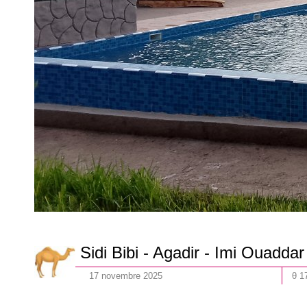
Sidi Bibi - Agadir - Imi Ouaddar
17
novembre
202
5
θ 1