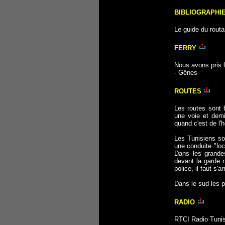
BIBLIOGRAPHI
Le guide du routa
F
ERRY
Nous avons pris 
- Gênes
ROUTES
Les routes sont 
une voie et demi
quand c'est de l'
Les Tunisiens son
une conduite "lo
Dans les grandes
devant la garde n
police, il faut s'
Dans le sud les 
RADIO
RTCI Radio Tunis 