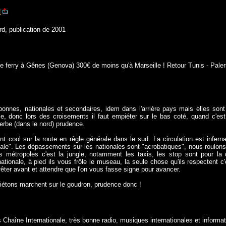
E
rd, publication de 2001
!
le ferry à Gênes (Genova) 300€ de moins qu'à Marseille ! Retour Tunis - Pale
bonnes, nationales et secondaires, idem dans l'arrière pays mais elles son
e, donc lors des croisements il faut empiéter sur le bas coté, quand c'est 
herbe (dans le nord) prudence.
t cool sur la route en règle générale dans le sud. La circulation est inferna
cale". Les dépassements sur les nationales sont "acrobatiques", nous roulons
 métropoles c'est la jungle, notamment les taxis, les stop sont pour l
ationale, à pied ils vous frôle le museau, la seule chose qu'ils respectent c'
arrêter avant et attendre que l'on vous fasse signe pour avancer.
piétons marchent sur le goudron, prudence donc !
Chaîne Internationale, très bonne radio, musiques internationales et informat