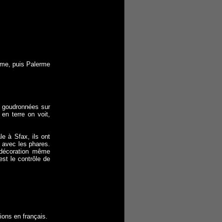
rme, puis Palerme
t goudronnées sur
en terre on voit,
le à Sfax, ils ont
 avec les phares.
a décoration même
est le contrôle de
ions en français.