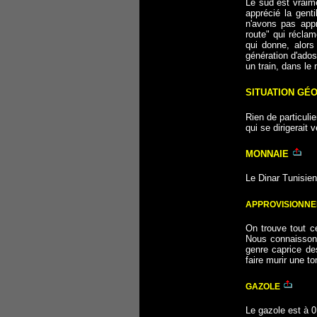
Le sud est vraim
apprécié la genti
n'avons pas appr
route" qui réclam
qui donne, alors
génération d'ados,
un train, dans le 
SITUATION GÉ
Rien de particulie
qui se dirigerait 
MONNAIE
L
e Dinar Tunisie
APPROVISIONN
On trouve tout ce
Nous connaissons
genre caprice de
faire murir une t
GAZOLE
Le gazole est à 0.