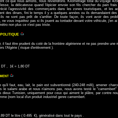
ent ce que nous aimons, nous reviendrons. Kilométrage total du voyage 4
llesse, la délicatesse quand l'épicier envoie son fils chercher du pain fra
écié l'agressivité des commerçants dans les zones touristiques, et les 
ent des dinars, fini le temps il y a quelques années ou ils demandaient des 
 ils ne sont pas prêt de s'arrêter. De toute façon, ils vont avoir des pro
 ne vous inquiétez pas si ils jouent au toréador devant votre véhicule, j'en ai
métro non plus ce n'est pas triste.
OPOLITIQUE
r, il faut être prudent du coté de la frontière algérienne et ne pas prendre une
vers l'Algérie ( risque d'enlèvement ).
n DT
,
1€ = 1,80 DT
EMENT
 qu'il faut, eau, lait, le pain est subventionné (240-248 milli), amener charc
 le salami arabe et nous n'aimons pas, nous avons testé le "camembert" e
s dieux Tunisien, uniquement pour ceux qui aiment le plâtre, par contre no
omme (nom local d'un produit industriel genre camembert.
89 DT le litre ( 0.495 €), généralisé dans tout le pays .