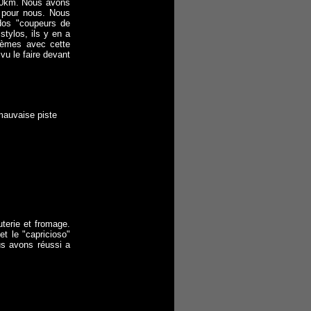
050km. Nous avons
is pour nous. Nous
ados "coupeurs de
stylos, ils y en a
blèmes avec cette
 vu le faire devant
 mauvaise piste
uterie et fromage.
t le "capricioso"
us avons réussi a