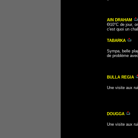
AIN DRAHAM
Ө10°C de jour, on
c'est quoi un cha
TABARKA
Sympa, belle plag
de problème avec 
BULLA REGIA
Une visite aux ru
DOUGGA
Une visite aux ru