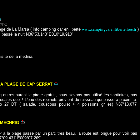
24°C
age de La Marsa ( info camping car en liberté
www.campingcarenliberte.free.fr
)
 passé la nuit N36°53.143' E010°19.910'
isite de la médina.
LA PLAGE DE CAP SERRAT
g au restaurant le pirate gratuit, nous n'avons pas utilisé les sanitaires, pas
, locales quoi ! L'eau des robinets provient du ruisseau qui passe à proximité.
o 27 DT ( salade, couscous poulet + 4 poissons grillés) N37°13.077'
 MECHRIG
er à la plage passe par un parc très beau, la route est longue pour voir pas
7°09.431' E009°07.269'