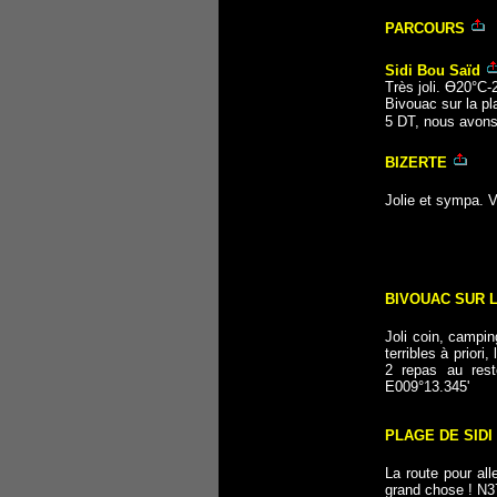
PARCOURS
Sidi Bou Saïd
Très joli. Ө20°C-
Bivouac sur la pl
5 DT, nous avons
BIZERTE
Jolie et sympa. V
BIVOUAC SUR 
Joli coin, campin
terribles à priori
2 repas au rest
E009°13.345'
PLAGE DE SIDI
La route pour all
grand chose ! N3