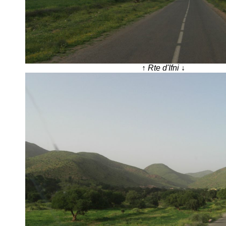
↑
Rte d'Ifni ↓