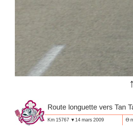
Route longuette vers
Tan T
Km 15767 ▼14 mars 2009
Ө m