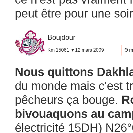
peut être pour une soi
Boujdour
Km 15061 ▼12 mars 2009
Ө m
Nous quittons Dakhl
du monde mais c'est trè
pêcheurs ça bouge.
R
bivouaquons au cam
électricité 15DH) N2