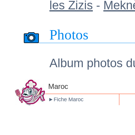
les Zizis
-
Mekn
Photos
Album photos d
M
Aroc
►
Fiche Maroc