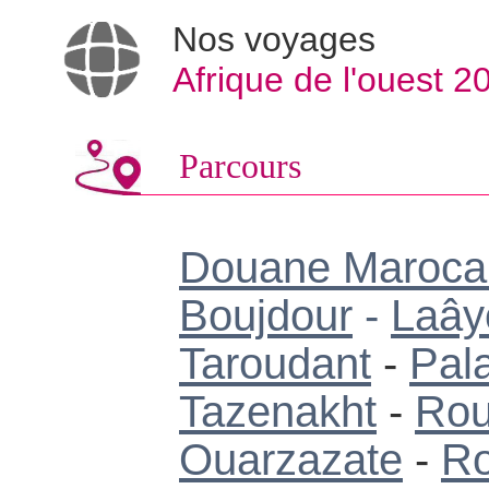
Nos voyages
Afrique de l'ouest 
Parcours
Douane Maroca
Boujdour
-
Laây
Taroudant
-
Pal
Tazenakht
-
Rou
Ouarzazate
-
Ro