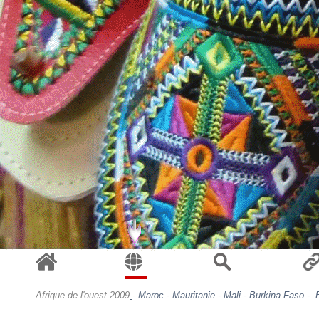
Afrique de l'ouest 2009
-
Maroc
-
Mauritanie
-
Mali
-
Burkina Faso
-