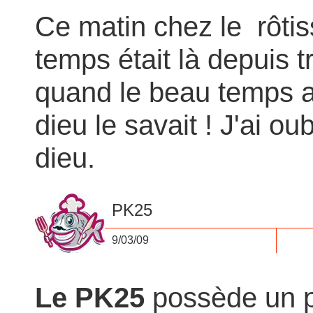
Ce matin chez le rôti
temps était là depuis 
quand le beau temps al
dieu le savait ! J'ai o
dieu.
PK25
9/03/09
Le PK25
possède un po